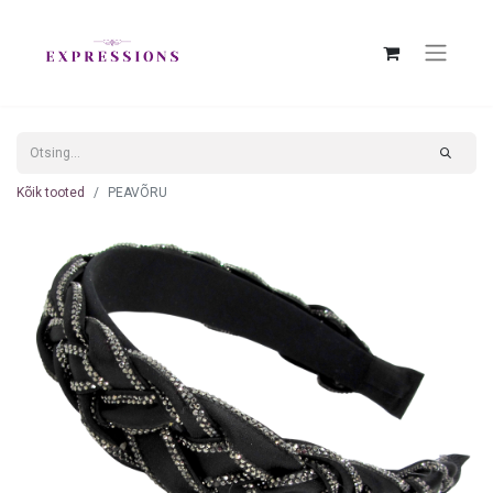
Kõik tooted
PEAVÕRU