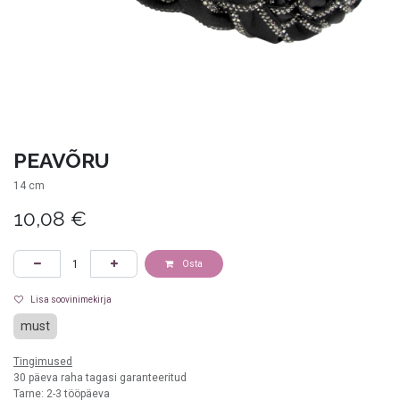
PEAVÕRU
14 cm
10,08
€
Osta
Lisa soovinimekirja
must
Tingimused
30 päeva raha tagasi garanteeritud
Tarne: 2-3 tööpäeva