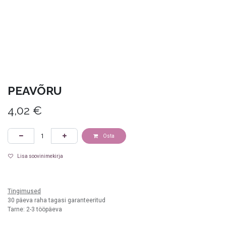
PEAVÕRU
4,02
€
Osta
Lisa soovinimekirja
valge
Tingimused
30 päeva raha tagasi garanteeritud
Tarne: 2-3 tööpäeva