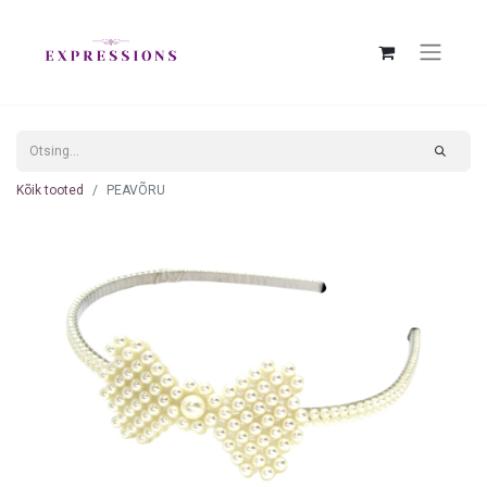
Kõik tooted
PEAVÕRU