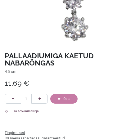
PALLAADIUMIGA KAETUD
NABARÕNGAS
4.5 cm
11,69
€
Osta
Lisa soovinimekirja
valge
Tingimused
30 päeva raha tagasi garanteeritud