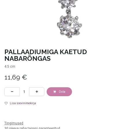
PALLAADIUMIGA KAETUD
NABARÕNGAS
4.5 cm
11,69
€
Osta
Lisa soovinimekirja
valge
Tingimused
30 päeva raha tagasi garanteeritud