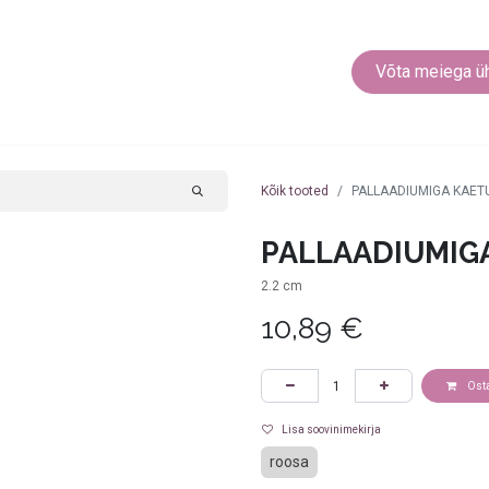
EEHTED
KEHARÕNGAD
MUUD EHTED
Võta meiega ü
Kõik tooted
PALLAADIUMIGA KAE
PALLAADIUMIG
2.2 cm
10,89
€
Ost
Lisa soovinimekirja
roosa