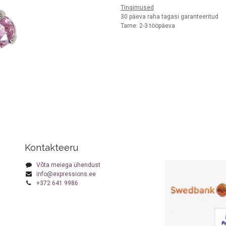
Tingimused
30 päeva raha tagasi garanteeritud
Tarne: 2-3 tööpäeva
Kontakteeru
Võta meiega ühendust
info@expressions.ee
+372 641 9986