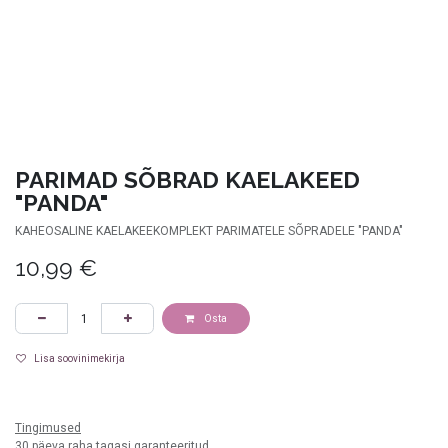
PARIMAD SÕBRAD KAELAKEED
"PANDA"
KAHEOSALINE KAELAKEEKOMPLEKT PARIMATELE SÕPRADELE "PANDA"
10,99
€
Osta
Lisa soovinimekirja
valge
Tingimused
30 päeva raha tagasi garanteeritud