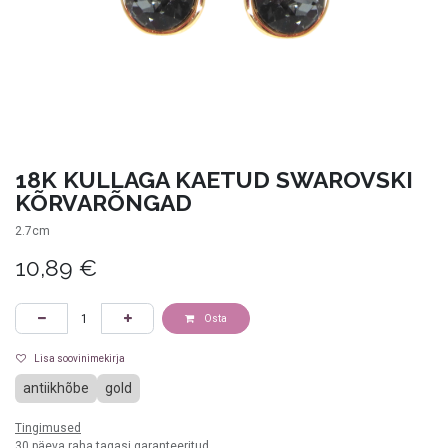
18K KULLAGA KAETUD SWAROVSKI
KÕRVARÕNGAD
2.7cm
10,89
€
Osta
Lisa soovinimekirja
antiikhõbe
gold
Tingimused
30 päeva raha tagasi garanteeritud