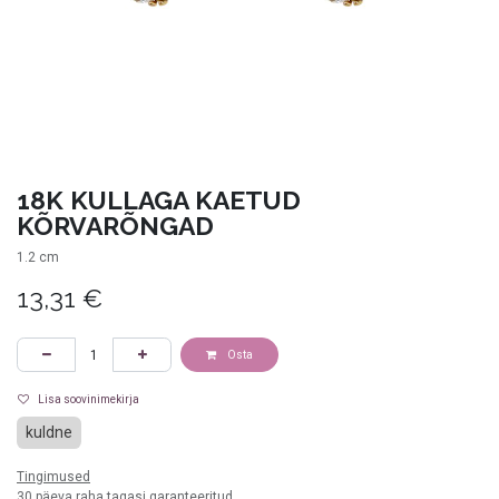
18K KULLAGA KAETUD
KÕRVARÕNGAD
1.2 cm
13,31
€
Osta
Lisa soovinimekirja
kuldne
Tingimused
30 päeva raha tagasi garanteeritud