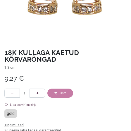
18K KULLAGA KAETUD
KÕRVARÕNGAD
1.3 cm
9,27
€
Osta
Lisa soovinimekirja
gold
Tingimused
30 päeva raha tagasi garanteeritud