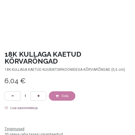
18K KULLAGA KAETUD
KÕRVARÕNGAD
18K KULLAGA KAETUD KUUBIKTSIRKOONIDEGA KÕRVARÕNGAD (0,6 cm)
6,04
€
Osta
Lisa soovinimekirja
valge
Tingimused
30 päeva raha tagasi garanteeritud