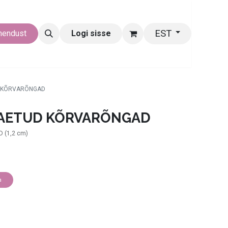
EST
hendust
Logi sisse
D KÕRVARÕNGAD
KAETUD KÕRVARÕNGAD
 (1,2 cm)
a