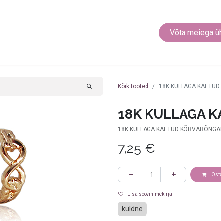
EEHTED
KEHARÕNGAD
MUUD EHTED
Võta meiega ü
Kõik tooted
18K KULLAGA KAETU
18K KULLAGA 
18K KULLAGA KAETUD KÕRVARÕNGAD
7,25
€
Ost
Lisa soovinimekirja
kuldne