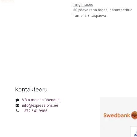
Tingimused
30 päeva raha tagasi garanteeritud
Tarne: 2-3 tööpäeva
Kontakteeru
Võta meiega ühendust
info@expressions.ee
+372 641 9986