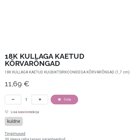
18K KULLAGA KAETUD
KÕRVARÕNGAD
18K KULLAGA KAETUD KUUBIKTSIRKOONIDEGA KÕRVARÕNGAD (1,7 cm)
11,69
€
Osta
Lisa soovinimekirja
kuldne
Tingimused
30 päeva raha tagasi garanteeritud