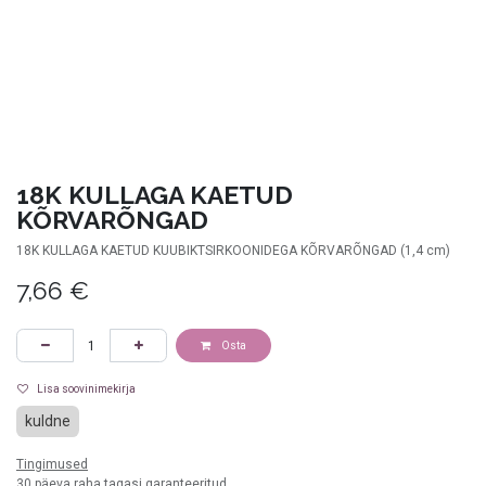
18K KULLAGA KAETUD
KÕRVARÕNGAD
18K KULLAGA KAETUD KUUBIKTSIRKOONIDEGA KÕRVARÕNGAD (1,4 cm)
7,66
€
Osta
Lisa soovinimekirja
kuldne
Tingimused
30 päeva raha tagasi garanteeritud