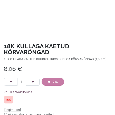
18K KULLAGA KAETUD
KÕRVARÕNGAD
18K KULLAGA KAETUD KUUBIKTSIRKOONIDEGA KÕRVARÕNGAD (1,5 cm)
8,06
€
Osta
Lisa soovinimekirja
red
Tingimused
30 päeva raha tagasi garanteeritud