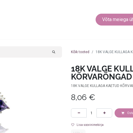
EEHTED
KEHARÕNGAD
MUUD EHTED
Võta meiega ü
Kõik tooted
18K VALGE KULLAGA
18K VALGE KUL
KÕRVARÕNGAD
18K VALGE KULLAGA KAETUD KÕRVA
8,06
€
Ost
Lisa soovinimekirja