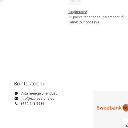
Hõbe
Tingimused
30 päeva raha tagasi garanteeritud
Tarne: 2-3 tööpäeva
Kontakteeru
Võta meiega ühendust
info@expressions.ee
+372 641 9986