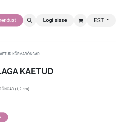
EST
hendust
Logi sisse
 KAETUD KÕRVARÕNGAD
LAGA KAETUD
RÕNGAD (1,2 cm)
a