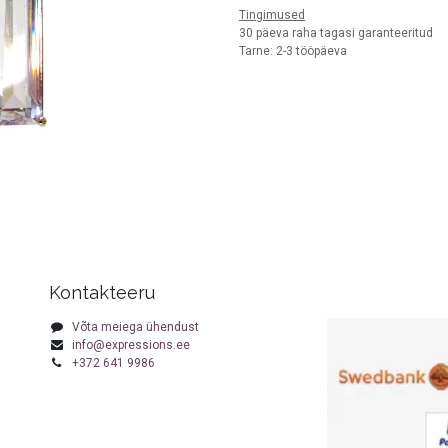
Tingimused
30 päeva raha tagasi garanteeritud
Tarne: 2-3 tööpäeva
Kontakteeru
Võta meiega ühendust
info@expressions.ee
+372 641 9986