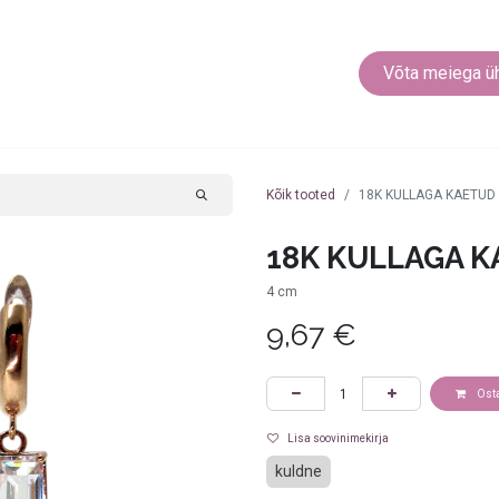
EEHTED
KEHARÕNGAD
MUUD EHTED
Võta meiega ü
Kõik tooted
18K KULLAGA KAETU
18K KULLAGA 
4 cm
9,67
€
Ost
Lisa soovinimekirja
kuldne