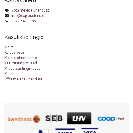
Kontakteeru
Võta meiega ühendust
info@expressions.ee
+372 641 9986
Kasulikud lingid
Meist
Kuidas osta
Kohaletoimetamine
Kasutustingimused
Privaatsustingimused
Kauplused
Võta meiega ühendust